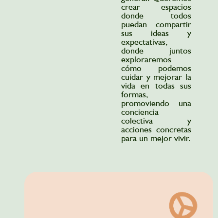
crear espacios
donde todos
puedan compartir
sus ideas y
expectativas,
donde juntos
exploraremos
cómo podemos
cuidar y mejorar la
vida en todas sus
Nuestro
formas,
planeta
promoviendo una
enfrenta
conciencia
grandes
Queremos
colectiva y
desafíos,
promover
acciones concretas
y
una
para un mejor vivir.
uno
investigación
de
y
los
una
más
innovación
urgentes
que
es
sean
la
responsables,
necesidad
pertinentes,
de
transparentes