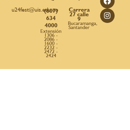
u24fest@uis.edu.co
Carrera
(607)
27 calle
634
9
Bucaramanga,
4000
Santander
Extensión
1306 -
2086 -
1600 -
2232 -
2472 -
2424