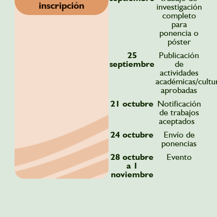
avanzar,
inscripción
buscando
investigación
sino
siempre
completo
de
el
para
avanzar
equilibrio
ponencia o
juntos
entre
póster
y
el
de
25
Publicación
progreso
manera
septiembre
de
y
responsable.
actividades
la
académicas/cultu
preservación
aprobadas
de
nuestro
21 octubre
Notificación
entorno.
de trabajos
aceptados
24 octubre
Envío de
ponencias
28 octubre
Evento
a 1
noviembre